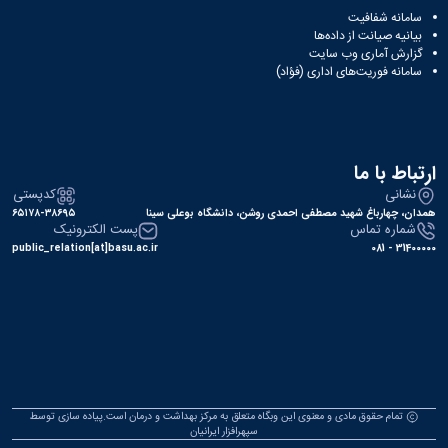
سامانه شفافیت
بیانیه صیانت از داده‌ها
گزارش آماری وب‌ سایت
سامانه فوریت‌های اداری (فؤاد)
ارتباط با ما
نشانی
کدپستی
همدان، چهارباغ شهید مصطفی احمدی روشن، دانشگاه بوعلی سینا
۶۵۱۷۸-۳۸۶۹۵
شماره تماس
پست الکترونیک
public_relation[at]basu.ac.ir
31400000 - 081
تمام حقوق مادی و معنوی این وبگاه متعلق به مرکز بهداشت و درمان است.پیاده سازی توسط
سپهرافزار ایرانیان