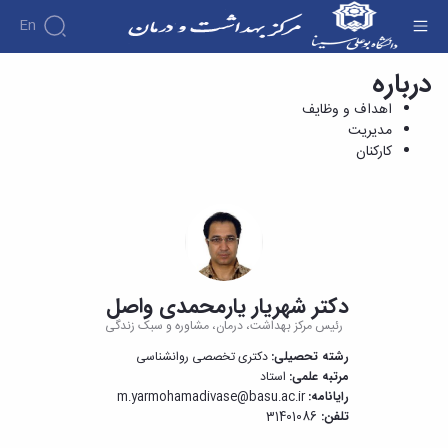
En
درباره
مدیریت - مرکز بهداشت و درمان
اهداف و وظایف
مدیریت
کارکنان
دکتر شهریار یارمحمدی واصل
رئیس مرکز بهداشت، درمان، مشاوره و سبک زندگی
رشته تحصیلی:
دکتری تخصصی روانشناسی
مرتبه علمی:
استاد
رایانامه:
@basu.ac.ir
m.yarmohamadivase
تلفن:
31401086